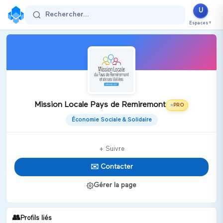
U
Rechercher...
Espaces
▼
Mission Locale Pays de Remiremont
PRO
⭐
Économie Sociale & Solidaire
+ Suivre
✉️ Contacter
Gérer la page
👥
Profils liés