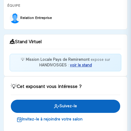
ÉQUIPE
Relation Entreprise
🎪
Stand Virtuel
💡
Mission Locale Pays de Remiremont
expose sur
HANDIVOSGES
:
voir le stand
Un accompagnement qui te ressemble pour
avancer à ton rythme vers l'emploi !
Discuter
💡
Cet exposant vous intéresse ?
Suivez-le
Invitez-le à rejoindre votre salon