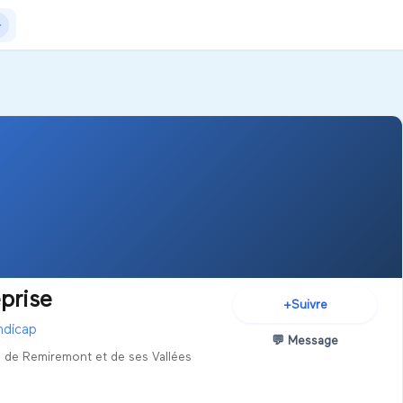
Actualités
+Exposer
+Créer salon
prise
+
Suivre
ndicap
💬
Message
 de Remiremont et de ses Vallées