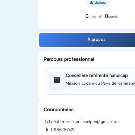
👤
Visiteur
0
0
abonnés
suivis
À propos
Parcours professionnel
Conseillère référente handicap
🏢
Mission Locale du Pays de Remiremo
Coordonnées
📧
relationentreprise.mlprv@gmail.com
📱
0666757522