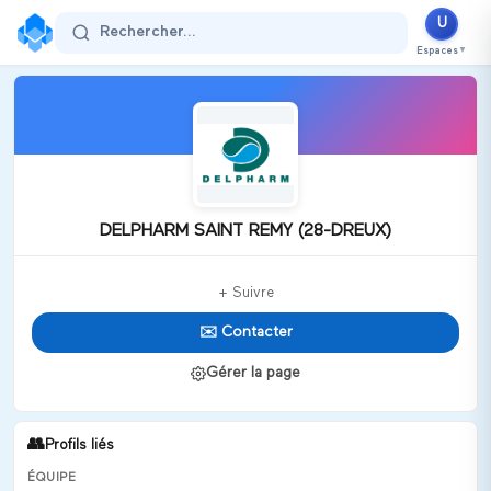
U
Rechercher...
Espaces
▼
DELPHARM SAINT REMY (28-DREUX)
+ Suivre
✉️ Contacter
Gérer la page
👥
Profils liés
ÉQUIPE