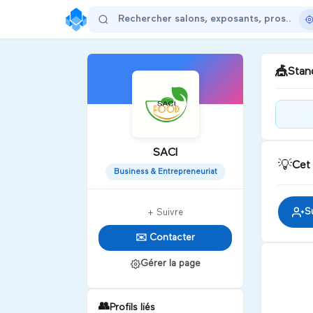
🎪
Stand
Bie
SACI
💡
Cet
D
Business & Entrepreneuriat
S
+ Suivre
✉️ Contacter
Gérer la page
👥
Profils liés