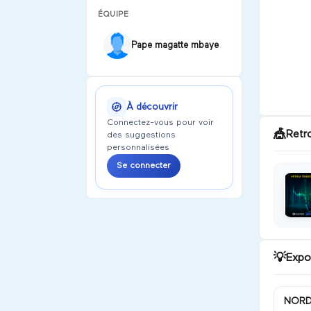
ÉQUIPE
Pape magatte mbaye
À découvrir
Connectez-vous pour voir
🎪
Retr
des suggestions
personnalisées
Se connecter
💡
Expo
NORD