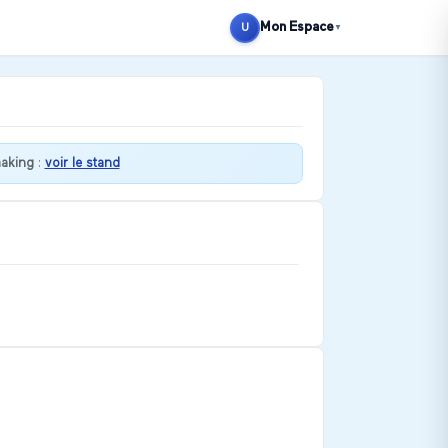
Mon Espace
U
▼
aking
:
voir le stand