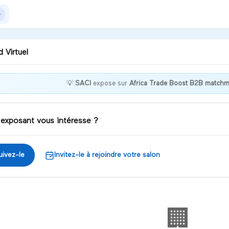
 Virtuel
💡
SACI
expose sur
Africa Trade Boost B2B matchm
nvenue chez SACI !
 exposant vous intéresse ?
iscuter
uivez-le
Invitez-le à rejoindre votre salon
🏢