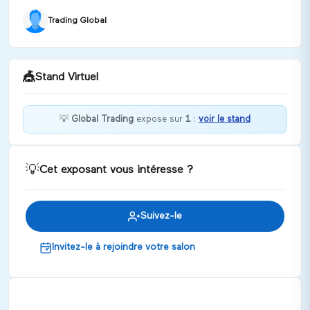
Trading Global
🎪
Stand Virtuel
💡
Global Trading
expose sur
1
:
voir le stand
Bienvenue chez Global Trading !
💡
Cet exposant vous intéresse ?
Discuter
Suivez-le
Invitez-le à rejoindre votre salon