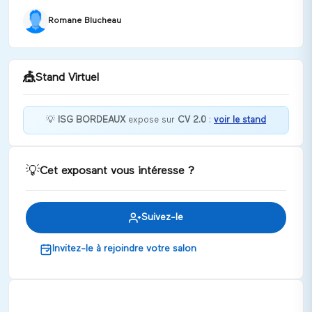
Romane Blucheau
🎪
Stand Virtuel
💡
ISG BORDEAUX
expose sur
CV 2.0
:
voir le stand
Bienvenue dans mes premières années d'études
supérieures
💡
Cet exposant vous intéresse ?
Discuter
Suivez-le
Invitez-le à rejoindre votre salon