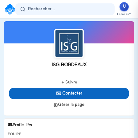
U
Rechercher...
Espaces
▼
ISG BORDEAUX
+ Suivre
✉️ Contacter
Gérer la page
👥
Profils liés
ÉQUIPE