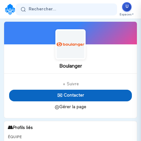
U
Rechercher...
Espaces
▼
Boulanger
+ Suivre
✉️ Contacter
Gérer la page
👥
Profils liés
ÉQUIPE