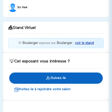
Xx Hee
🎪
Stand Virtuel
💡
Boulanger
expose sur
Boulanger
:
voir le stand
Bienvenue chez Boulanger !
💡
Cet exposant vous intéresse ?
Discuter
Suivez-le
Invitez-le à rejoindre votre salon