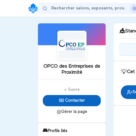
🎪
Stand
Bon
join
OPCO des Entreprises de
visi
💡
Cet
Proximité
vos
D
+ Suivre
S
✉️ Contacter
Gérer la page
👥
Profils liés