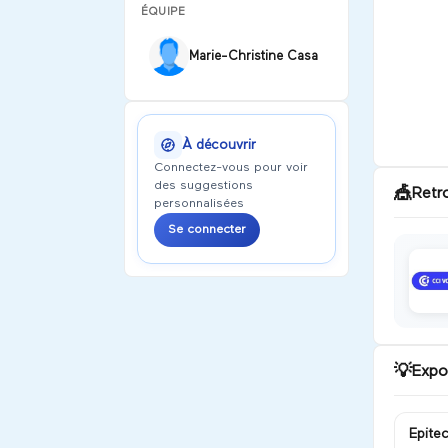
ÉQUIPE
Marie-Christine Casa
À découvrir
Connectez-vous pour voir
des suggestions
🎪
Retr
personnalisées
Se connecter
💡
Expo
Epite