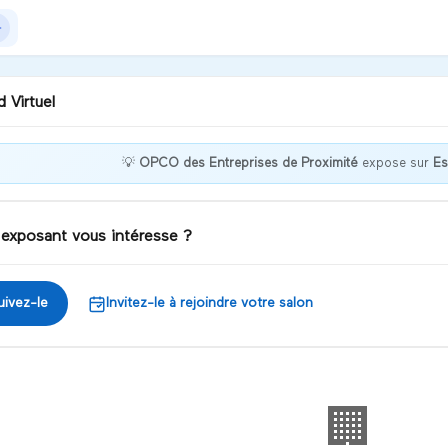
 Virtuel
💡
OPCO des Entreprises de Proximité
expose sur
Es
jour, n'hésitez pas à me
dre par tchat ou
oconférence, je répondrai à
 exposant vous intéresse ?
 questions.
iscuter
uivez-le
Invitez-le à rejoindre votre salon
🏢