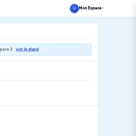
Mon Espace
U
▼
pace 2
:
voir le stand