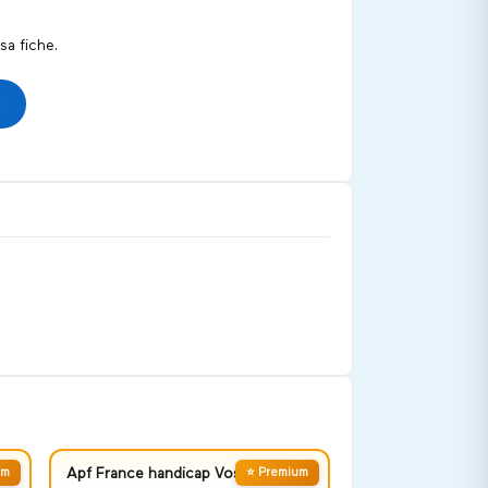
a fiche.
um
Apf France handicap Vosges
⭐ Premium