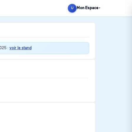
Mon Espace
U
▼
025
:
voir le stand