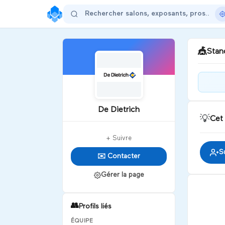
🎪
Stand
Bonj
De Dietrich
💡
Cet
D
+ Suivre
S
✉️ Contacter
Gérer la page
👥
Profils liés
ÉQUIPE