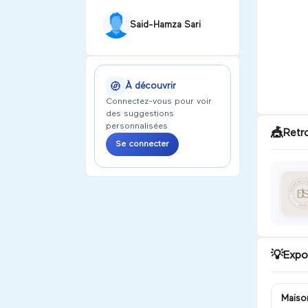
Said-Hamza Sari
À découvrir
Connectez-vous pour voir
des suggestions
personnalisées
🎪
Retr
Se connecter
💡
Expo
Maiso