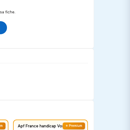
a fiche.
um
Apf France handicap Vosges
⭐ Premium