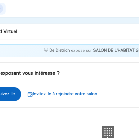
 Virtuel
💡
De Dietrich
expose sur
SALON DE L'HABITAT 2
our, puis-je vous aider ?
 exposant vous intéresse ?
iscuter
uivez-le
Invitez-le à rejoindre votre salon
🏢