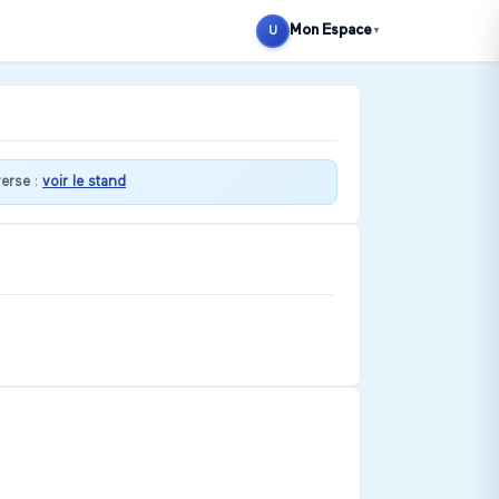
Mon Espace
U
▼
verse
:
voir le stand