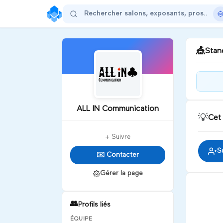
🎪
Stand
Bie
Com
ALL IN Communication
💡
Cet
D
+ Suivre
S
✉️ Contacter
Gérer la page
👥
Profils liés
ÉQUIPE