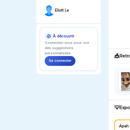
Eliott Le
À découvrir
Connectez-vous pour voir
des suggestions
personnalisées
🎪
Retr
Se connecter
💡
Expo
Apah 