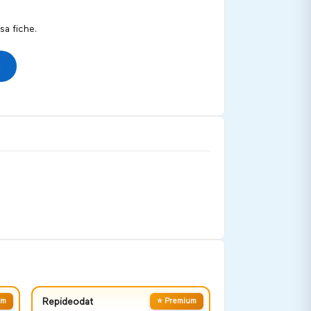
a fiche.
um
Repideodat
⭐ Premium