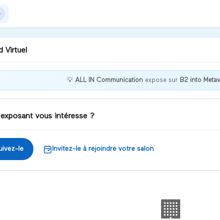
 Virtuel
💡
ALL IN Communication
expose sur
B2 into Meta
nvenue chez ALL IN
munication !
 exposant vous intéresse ?
iscuter
uivez-le
Invitez-le à rejoindre votre salon
🏢