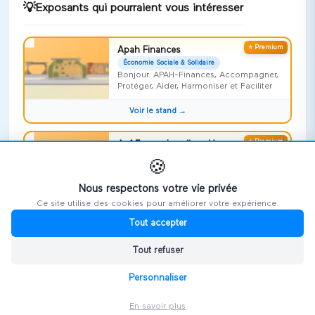
💡
Exposants qui pourraient vous intéresser
⭐ Premium
Apah Finances
Économie Sociale & Solidaire
Bonjour. APAH-Finances, Accompagner,
Protéger, Aider, Harmoniser et Faciliter
Voir le stand →
⭐ Premium
Apf France handicap Vosges
Économie Sociale & Solidaire
🍪
Risquer l'impossible !
Nous respectons votre vie privée
Voir le stand →
Ce site utilise des cookies pour améliorer votre expérience.
Tout accepter
⭐ Premium
Repideodat
Économie Sociale & Solidaire
Tout refuser
On ne naît pas aidant, on le devient,
souvent sans le savoir
Personnaliser
Voir le stand →
En savoir plus