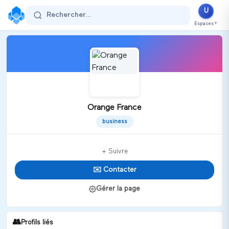
U
Rechercher...
Espaces
▼
Orange France
business
+ Suivre
✉️ Contacter
Gérer la page
👥
Profils liés