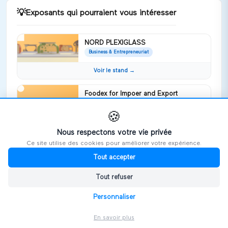
💡
Exposants qui pourraient vous intéresser
NORD PLEXIGLASS
Business & Entrepreneuriat
Voir le stand →
Foodex for Impoer and Export
Business & Entrepreneuriat
foodex company specialise in frozen
🍪
fruits and vegetables pdf
Nous respectons votre vie privée
Voir le stand →
Ce site utilise des cookies pour améliorer votre expérience.
Tout accepter
WEYB
Business & Entrepreneuriat
Tout refuser
Nous soutenons votre développement
international sur la Tunisie et Maroc
Personnaliser
Voir le stand →
En savoir plus