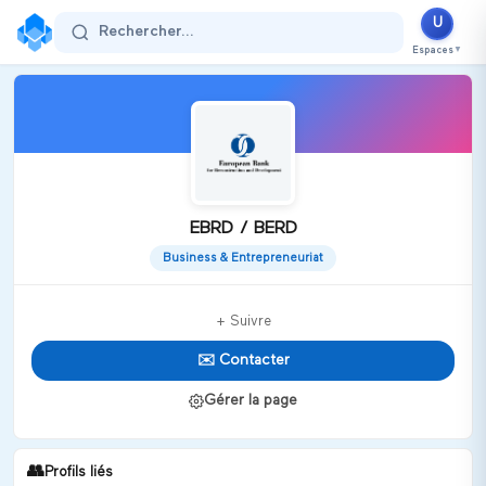
U
Rechercher...
Espaces
▼
EBRD / BERD
Business & Entrepreneuriat
+ Suivre
✉️ Contacter
Gérer la page
👥
Profils liés