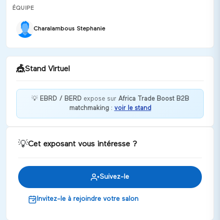
ÉQUIPE
Charalambous Stephanie
🎪
Stand Virtuel
💡
EBRD / BERD
expose sur
Africa Trade Boost B2B
matchmaking
:
voir le stand
Bienvenue chez EBRD / BERD !
Discuter
💡
Cet exposant vous intéresse ?
Suivez-le
Invitez-le à rejoindre votre salon