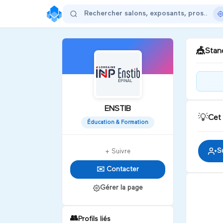
🎪
Stand
L'E
du B
ENSTIB
💡
Cet
Éducation & Formation
D
S
+ Suivre
✉️ Contacter
Gérer la page
👥
Profils liés