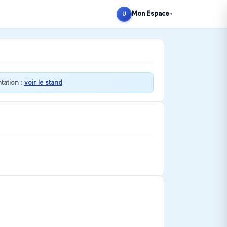
Mon Espace
U
▼
ntation
:
voir le stand