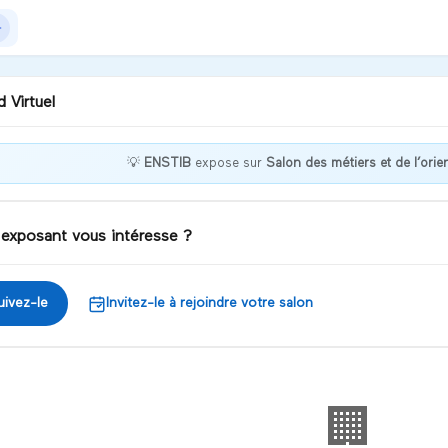
 Virtuel
💡
ENSTIB
expose sur
Salon des métiers et de l’orie
NSTIB une école qui envoie
ois !
 exposant vous intéresse ?
iscuter
uivez-le
Invitez-le à rejoindre votre salon
🏢