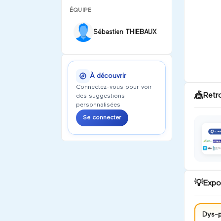
ÉQUIPE
Sébastien THIEBAUX
À découvrir
Connectez-vous pour voir
🎪
Retr
des suggestions
personnalisées
Se connecter
💡
Expo
Dys-p