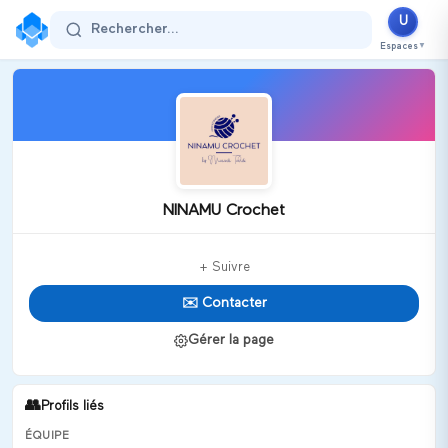
U
Rechercher...
Espaces
▼
NINAMU Crochet
+ Suivre
✉️ Contacter
Gérer la page
👥
Profils liés
ÉQUIPE