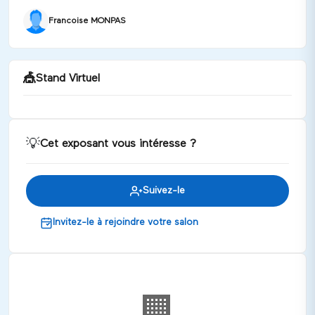
Francoise MONPAS
🎪
Stand Virtuel
💡
Cet exposant vous intéresse ?
Le crochet, la tendance éthique & chic : adoptez
nos créations ! Le voyage commence maintenant
Discuter
Suivez-le
Invitez-le à rejoindre votre salon
🏢