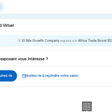
 Virtuel
💡
El Nile Growth Company
expose sur
Africa Trade Boost B
lying Quality frozen fruits,
ies, and juices. Global
rage certified, and
 exposant vous intéresse ?
tner-focused
iscuter
uivez-le
Invitez-le à rejoindre votre salon
🏢