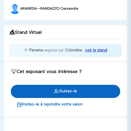
ARANEDA--RANDAZZO Cassandra
🎪
Stand Virtuel
💡
Panama
expose sur
Colombia
:
voir le stand
Bienvenue chez Panama !
💡
Cet exposant vous intéresse ?
Discuter
Suivez-le
Invitez-le à rejoindre votre salon