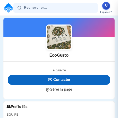
U
Rechercher...
Espaces
▼
EcoGusto
+ Suivre
✉️ Contacter
Gérer la page
👥
Profils liés
ÉQUIPE