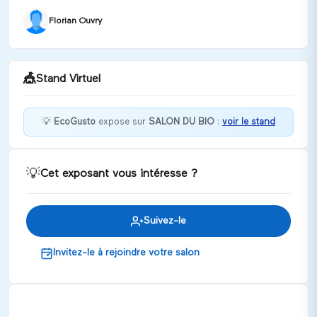
Florian Ouvry
🎪
Stand Virtuel
💡
EcoGusto
expose sur
SALON DU BIO
:
voir le stand
Choisir des fruits et légumes bio, c'est comme un
partenaire : c'est mieux sans produits chimique
💡
Cet exposant vous intéresse ?
Discuter
Suivez-le
Invitez-le à rejoindre votre salon