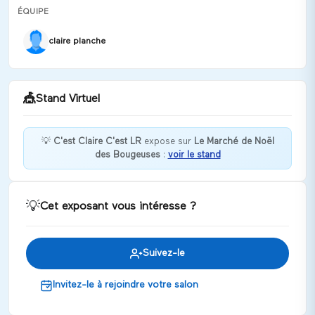
ÉQUIPE
claire planche
🎪
Stand Virtuel
💡
C'est Claire C'est LR
expose sur
Le Marché de Noël
des Bougeuses
:
voir le stand
Bonjour ! Si vous souhaitez des produits
gourmands pour votre peau, j'ai ce qu'il vous faut ...
Discuter
💡
Cet exposant vous intéresse ?
Suivez-le
Invitez-le à rejoindre votre salon