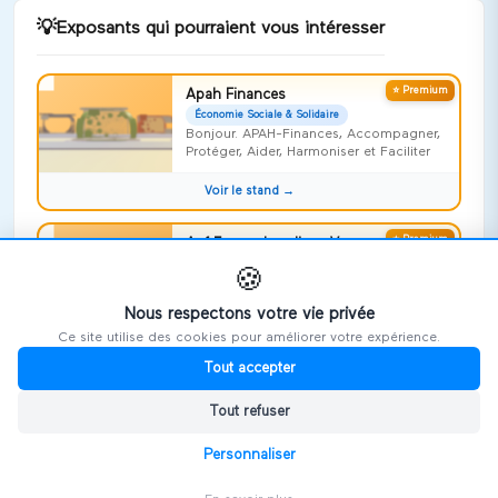
💡
Exposants qui pourraient vous intéresser
⭐ Premium
Apah Finances
Économie Sociale & Solidaire
Bonjour. APAH-Finances, Accompagner,
Protéger, Aider, Harmoniser et Faciliter
Voir le stand →
⭐ Premium
Apf France handicap Vosges
Économie Sociale & Solidaire
🍪
Risquer l'impossible !
Nous respectons votre vie privée
Voir le stand →
Ce site utilise des cookies pour améliorer votre expérience.
Tout accepter
⭐ Premium
Repideodat
Économie Sociale & Solidaire
Tout refuser
On ne naît pas aidant, on le devient,
souvent sans le savoir
Personnaliser
Voir le stand →