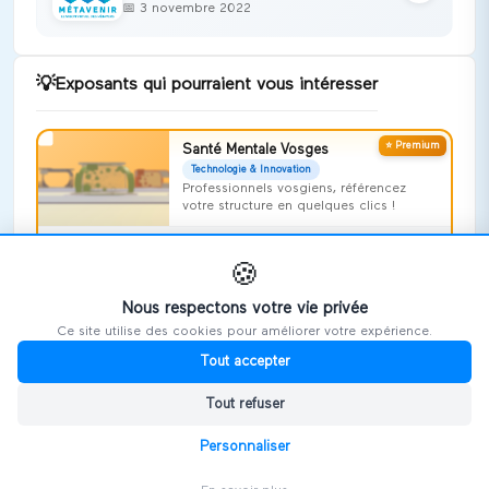
📅
3 novembre 2022
💡
Exposants qui pourraient vous intéresser
⭐ Premium
Santé Mentale Vosges
Technologie & Innovation
Professionnels vosgiens, référencez
votre structure en quelques clics !
Voir le stand →
🍪
REALITY AGENCY
Nous respectons votre vie privée
Technologie & Innovation
Ce site utilise des cookies pour améliorer votre expérience.
Voir le stand →
Tout accepter
Art'huy
Tout refuser
Technologie & Innovation
Personnaliser
Voir le stand →