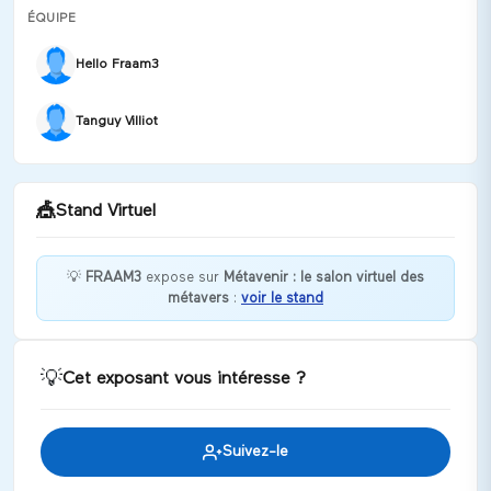
ÉQUIPE
Hello Fraam3
Tanguy Villiot
🎪
Stand Virtuel
💡
FRAAM3
expose sur
Métavenir : le salon virtuel des
métavers
:
voir le stand
Bienvenue chez FRAAM3 !
Discuter
💡
Cet exposant vous intéresse ?
Suivez-le