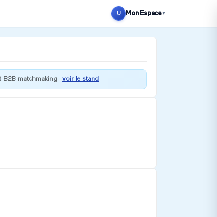
Mon Espace
U
▼
st B2B matchmaking
:
voir le stand