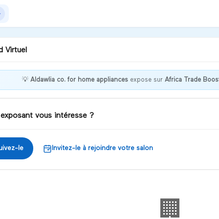
 Virtuel
💡
Aldawlia co. for home appliances
expose sur
Africa Trade Boo
nvenue chez Aldawlia co.
 home appliances !
 exposant vous intéresse ?
iscuter
uivez-le
Invitez-le à rejoindre votre salon
🏢