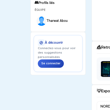
👥
Profils liés
ÉQUIPE
Tharwat Abou
À découvrir
🎪
Retr
Connectez-vous pour voir
des suggestions
personnalisées
Se connecter
💡
Expo
NORD