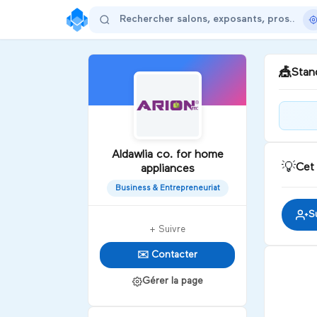
🎪
Stand
Bie
for
Aldawlia co. for home
💡
Cet
appliances
D
Business & Entrepreneuriat
S
+ Suivre
✉️ Contacter
Gérer la page