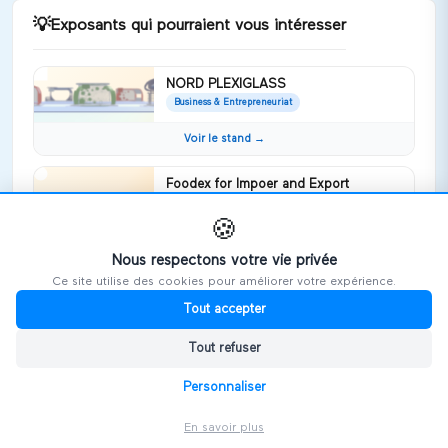
💡
Exposants qui pourraient vous intéresser
NORD PLEXIGLASS
Business & Entrepreneuriat
Voir le stand →
Foodex for Impoer and Export
Business & Entrepreneuriat
foodex company specialise in frozen
🍪
fruits and vegetables pdf
Nous respectons votre vie privée
Voir le stand →
Ce site utilise des cookies pour améliorer votre expérience.
Tout accepter
WEYB
Business & Entrepreneuriat
Tout refuser
Nous soutenons votre développement
international sur la Tunisie et Maroc
Personnaliser
Voir le stand →
En savoir plus