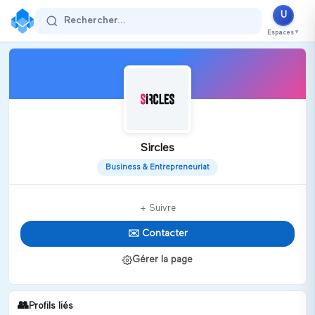
U
Rechercher...
Espaces
▼
Sircles
Business & Entrepreneuriat
+ Suivre
✉️ Contacter
Gérer la page
👥
Profils liés