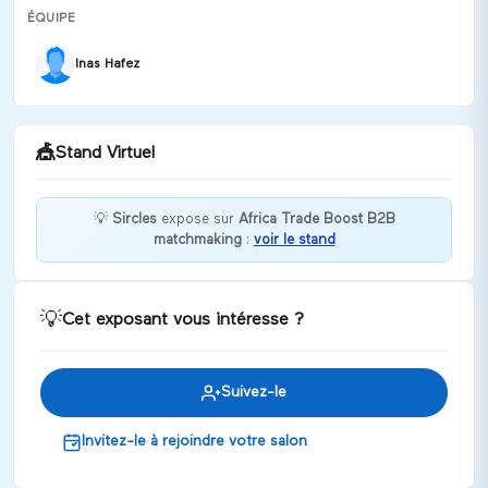
ÉQUIPE
Inas Hafez
🎪
Stand Virtuel
💡
Sircles
expose sur
Africa Trade Boost B2B
matchmaking
:
voir le stand
Bienvenue chez Sircles !
Discuter
💡
Cet exposant vous intéresse ?
Suivez-le
Invitez-le à rejoindre votre salon