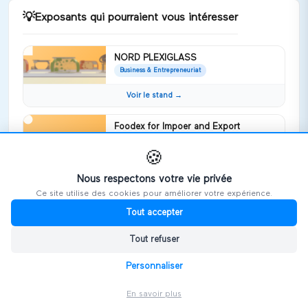
💡
Exposants qui pourraient vous intéresser
NORD PLEXIGLASS
Business & Entrepreneuriat
Voir le stand →
Foodex for Impoer and Export
Business & Entrepreneuriat
foodex company specialise in frozen
🍪
fruits and vegetables pdf
Nous respectons votre vie privée
Voir le stand →
Ce site utilise des cookies pour améliorer votre expérience.
Tout accepter
WEYB
Business & Entrepreneuriat
Tout refuser
Nous soutenons votre développement
international sur la Tunisie et Maroc
Personnaliser
Voir le stand →
En savoir plus