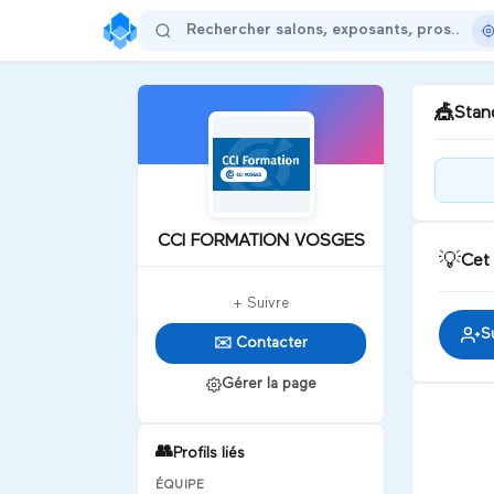
🎪
Stand
Ens
com
CCI FORMATION VOSGES
💡
Cet
D
+ Suivre
S
✉️ Contacter
Gérer la page
👥
Profils liés
ÉQUIPE