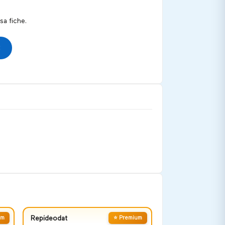
a fiche.
um
Repideodat
⭐ Premium