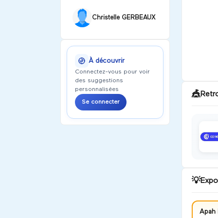
Christelle GERBEAUX
À découvrir
Connectez-vous pour voir
des suggestions
personnalisées
🎪
Retr
Se connecter
💡
Expo
Apah 