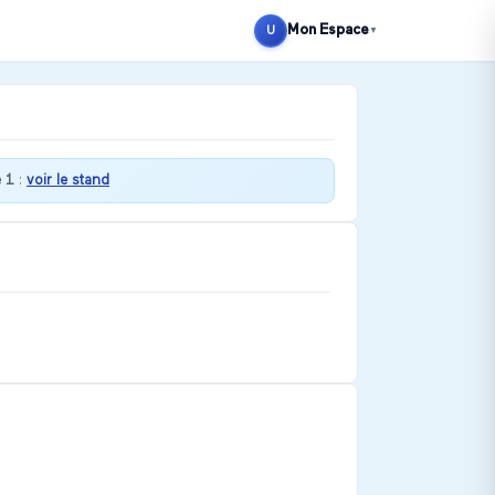
Mon Espace
U
▼
 1
:
voir le stand