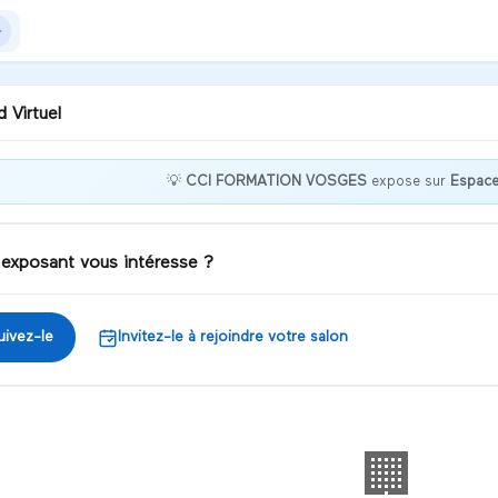
 Virtuel
💡
CCI FORMATION VOSGES
expose sur
Espace
emble enrichissons vos
pétences !
 exposant vous intéresse ?
iscuter
uivez-le
Invitez-le à rejoindre votre salon
🏢