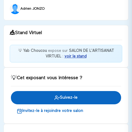
Adrien JONZO
🎪
Stand Virtuel
💡
Yab Choucou
expose sur
SALON DE L'ARTISANAT
VIRTUEL
:
voir le stand
Bienvenue chez Yab Choucou !
Discuter
💡
Cet exposant vous intéresse ?
Suivez-le
Invitez-le à rejoindre votre salon