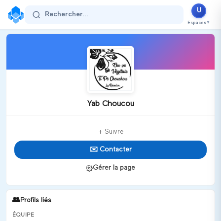
U
Rechercher...
Espaces
▼
Yab Choucou
+ Suivre
✉️ Contacter
Gérer la page
👥
Profils liés
ÉQUIPE