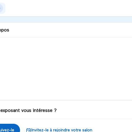
opos
 exposant vous intéresse ?
uivez-le
Invitez-le à rejoindre votre salon