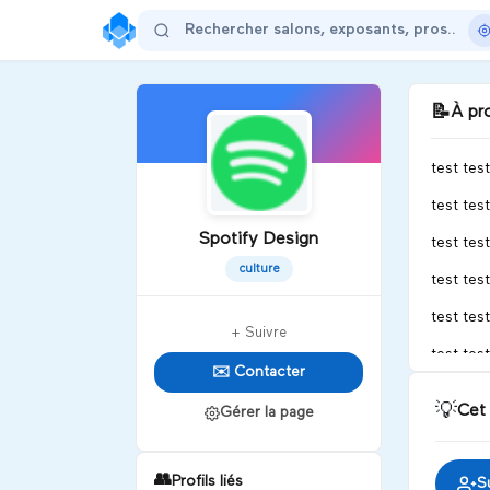
📝
À pr
test test
test test
Spotify Design
test test
culture
test test
test test
+ Suivre
test test
✉️ Contacter
test test
💡
Cet
Gérer la page
test test
test test
👥
Profils liés
S