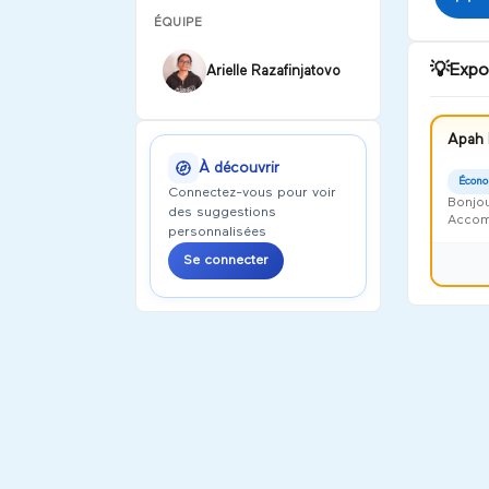
test test
ÉQUIPE
test test
💡
Expo
Arielle Razafinjatovo
Apah 
À découvrir
Écono
Connectez-vous pour voir
Bonjou
des suggestions
Accomp
personnalisées
Harmon
Se connecter