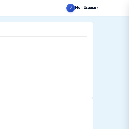
Mon Espace
U
▼