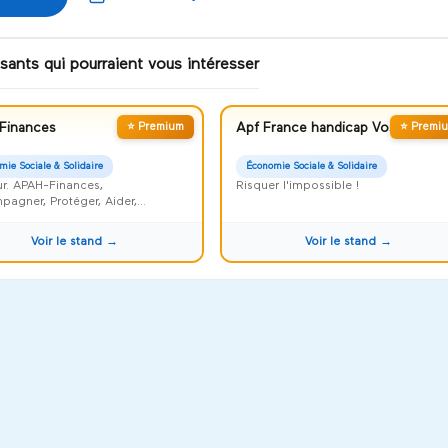
sants qui pourraient vous intéresser
Finances
⭐ Premium
Apf France handicap Vosges
⭐ Premi
mie Sociale & Solidaire
Économie Sociale & Solidaire
r. APAH-Finances,
Risquer l'impossible !
agner, Protéger, Aider,
iser et Faciliter
Voir le stand →
Voir le stand →