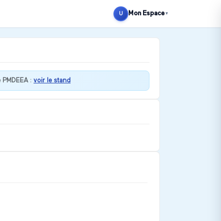
Mon Espace
U
▼
ce PMDEEA
:
voir le stand