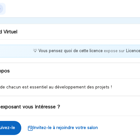
 Virtuel
💡
Vous pensez quoi de cette licence
expose sur
Licen
r qui ?
opos
iscuter
 de chacun est essentiel au développement des projets !
 exposant vous intéresse ?
uivez-le
Invitez-le à rejoindre votre salon