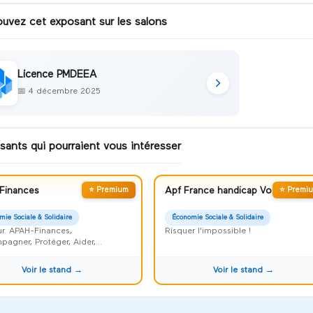
ouvez cet exposant sur les salons
Licence PMDEEA
📅
4 décembre 2025
sants qui pourraient vous intéresser
Finances
⭐ Premium
Apf France handicap Vosges
⭐ Premi
mie Sociale & Solidaire
Économie Sociale & Solidaire
r. APAH-Finances,
Risquer l'impossible !
agner, Protéger, Aider,
iser et Faciliter
Voir le stand →
Voir le stand →