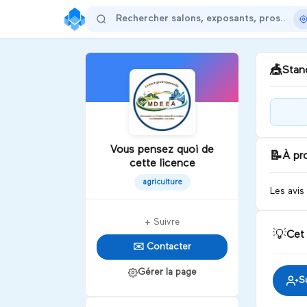
🎪
Stand
Pou
Vous pensez quoi de
📝
À pr
cette licence
D
agriculture
Les avis
+ Suivre
💡
Cet
✉️ Contacter
Gérer la page
S