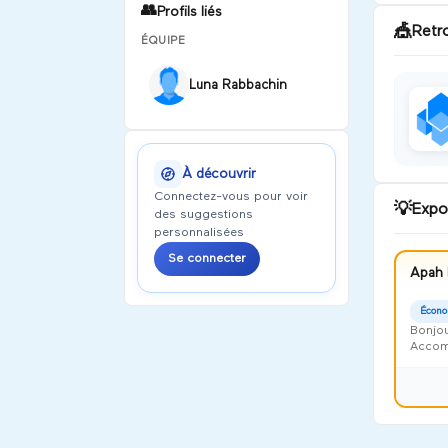
👥
Profils liés
🎪
Retr
ÉQUIPE
Luna Rabbachin
À découvrir
Connectez-vous pour voir
💡
Expo
des suggestions
personnalisées
Se connecter
Apah 
Écono
Bonjou
Accomp
Harmon