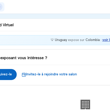
 Virtuel
💡
Uruguay
expose sur
Colombia
:
voir 
nvenue chez Uruguay !
 exposant vous intéresse ?
iscuter
uivez-le
Invitez-le à rejoindre votre salon
🏢