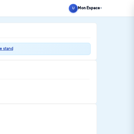
Mon Espace
U
▼
le stand