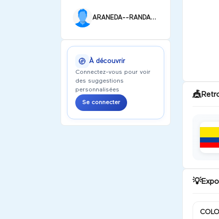
ARANEDA--RANDAZZO Cassandra
À découvrir
Connectez-vous pour voir
des suggestions
personnalisées
🎪
Retr
Se connecter
💡
Expo
COLO