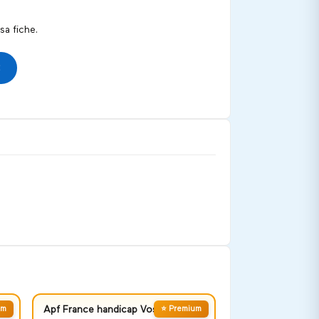
a fiche.
um
Apf France handicap Vosges
⭐ Premium