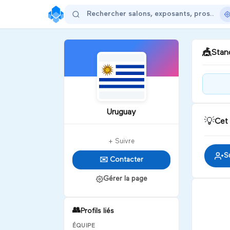
🎪
Stand
Bie
Uruguay
💡
Cet
D
+ Suivre
S
✉️ Contacter
Gérer la page
👥
Profils liés
ÉQUIPE