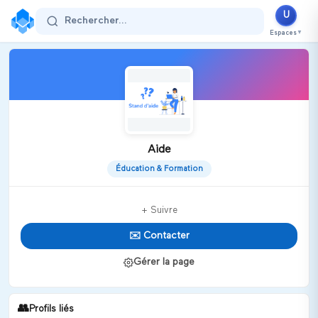
U
Rechercher...
Espaces
▼
Aide
Éducation & Formation
+ Suivre
✉️ Contacter
Gérer la page
👥
Profils liés