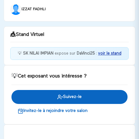
IZZAT FADHLI
🎪
Stand Virtuel
💡
SK NILAI IMPIAN
expose sur
DaVinci25
:
voir le stand
Bienvenue chez SK NILAI IMPIAN !
💡
Cet exposant vous intéresse ?
Discuter
Suivez-le
Invitez-le à rejoindre votre salon