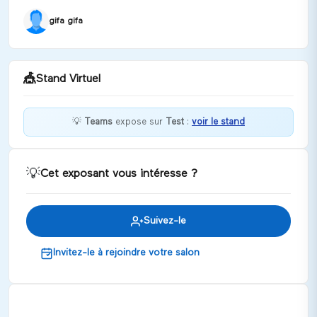
gifa gifa
🎪
Stand Virtuel
💡
Teams
expose sur
Test
:
voir le stand
Collaborez facilement
💡
Cet exposant vous intéresse ?
Discuter
Suivez-le
Invitez-le à rejoindre votre salon