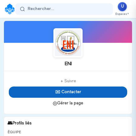
U
Rechercher...
Espaces
▼
ENI
+ Suivre
✉️ Contacter
Gérer la page
👥
Profils liés
ÉQUIPE