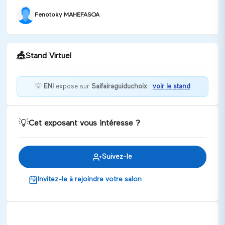
Fenotoky MAHEFASOA
🎪
Stand Virtuel
💡
ENI
expose sur
Saifairaguiduchoix
:
voir le stand
Bienvenue chez ENI !
💡
Cet exposant vous intéresse ?
Discuter
Suivez-le
Invitez-le à rejoindre votre salon