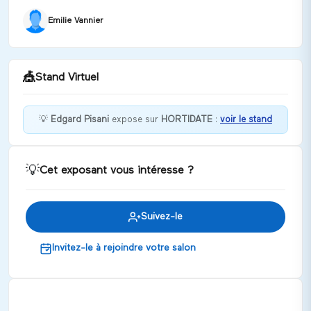
Emilie Vannier
🎪
Stand Virtuel
💡
Edgard Pisani
expose sur
HORTIDATE
:
voir le stand
Envie de découvrir les formations en viticulture ?
💡
Cet exposant vous intéresse ?
Discuter
Suivez-le
Invitez-le à rejoindre votre salon