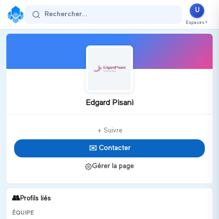
U
Rechercher...
Espaces
▼
Edgard Pisani
+ Suivre
✉️ Contacter
Gérer la page
👥
Profils liés
ÉQUIPE