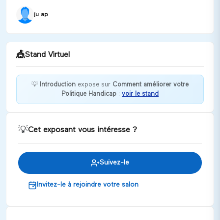
ju ap
🎪
Stand Virtuel
💡
Introduction
expose sur
Comment améliorer votre
Politique Handicap
:
voir le stand
Bonjour, êtes-vous prêt à relever le défi sur le
handicap invisible ?
Discuter
💡
Cet exposant vous intéresse ?
Suivez-le
Invitez-le à rejoindre votre salon