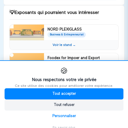
💡
Exposants qui pourraient vous intéresser
NORD PLEXIGLASS
Business & Entrepreneuriat
Voir le stand →
Foodex for Impoer and Export
Business & Entrepreneuriat
foodex company specialise in frozen
🍪
fruits and vegetables pdf
Nous respectons votre vie privée
Voir le stand →
Ce site utilise des cookies pour améliorer votre expérience.
Tout accepter
WEYB
Business & Entrepreneuriat
Tout refuser
Nous soutenons votre développement
international sur la Tunisie et Maroc
Personnaliser
Voir le stand →
En savoir plus