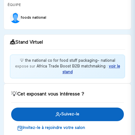
ÉQUIPE
foods national
🎪
Stand Virtuel
💡
the national co for food stuff packaging- national
expose sur
Africa Trade Boost B2B matchmaking
:
voir le
stand
NATIONAL FOODS
Discuter
💡
Cet exposant vous intéresse ?
Suivez-le
Invitez-le à rejoindre votre salon