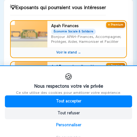
💡
Exposants qui pourraient vous intéresser
⭐ Premium
Apah Finances
Économie Sociale & Solidaire
Bonjour. APAH-Finances, Accompagner,
Protéger, Aider, Harmoniser et Faciliter
Voir le stand →
⭐ Premium
Apf France handicap Vosges
Économie Sociale & Solidaire
🍪
Risquer l'impossible !
Nous respectons votre vie privée
Voir le stand →
Ce site utilise des cookies pour améliorer votre expérience.
Tout accepter
⭐ Premium
Repideodat
Économie Sociale & Solidaire
Tout refuser
On ne naît pas aidant, on le devient,
souvent sans le savoir
Personnaliser
Voir le stand →