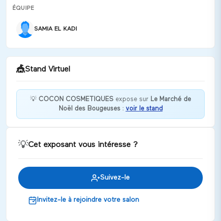
ÉQUIPE
SAMIA EL KADI
🎪
Stand Virtuel
💡
COCON COSMETIQUES
expose sur
Le Marché de
Noël des Bougeuses
:
voir le stand
Hello, Découvre nos soins visage BIO, Sensoriels et
Ultra efficaces pour tout le COCON familial ✨
Discuter
💡
Cet exposant vous intéresse ?
Suivez-le
Invitez-le à rejoindre votre salon