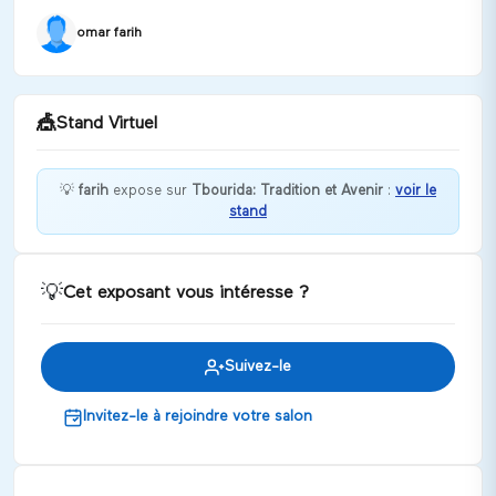
omar farih
🎪
Stand Virtuel
💡
farih
expose sur
Tbourida: Tradition et Avenir
:
voir le
stand
Bienvenu dans votre stand d'armurerie traditionnelle
pour la tbourida LMKEHLA المكحلة
Discuter
💡
Cet exposant vous intéresse ?
Suivez-le
Invitez-le à rejoindre votre salon