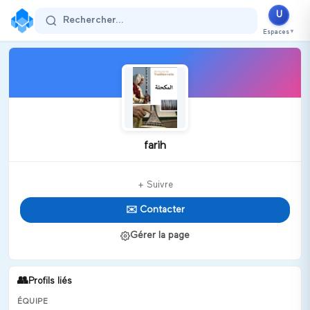
U
Rechercher...
Espaces
▼
farih
+ Suivre
✉️ Contacter
Gérer la page
👥
Profils liés
ÉQUIPE