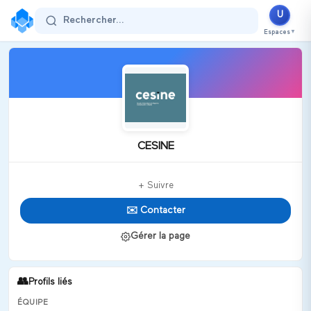
U
Rechercher...
Espaces
▼
CESINE
+ Suivre
✉️ Contacter
Gérer la page
👥
Profils liés
ÉQUIPE