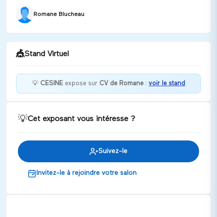
Romane Blucheau
🎪
Stand Virtuel
💡
CESINE
expose sur
CV de Romane
:
voir le stand
Bienvenue chez CESINE !
💡
Cet exposant vous intéresse ?
Discuter
Suivez-le
Invitez-le à rejoindre votre salon