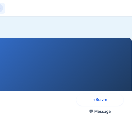
Actualités
+Exposer
+Créer salon
+
Suivre
💬
Message