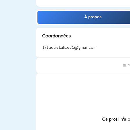
À propos
Coordonnées
📧
autret.alice31@gmail.com
📅 
Ce profil n'a 