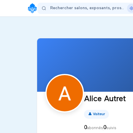
Alice Autret
👤
Visiteur
0
0
abonnés
suivis