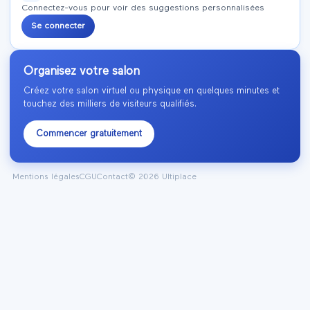
Se connecter
Créer un compte
À découvrir
Connectez-vous pour voir des suggestions personnalisées
Se connecter
Organisez votre salon
Créez votre salon virtuel ou physique en quelques minutes et
touchez des milliers de visiteurs qualifiés.
Commencer gratuitement
Mentions légales
CGU
Contact
©
2026
Ultiplace