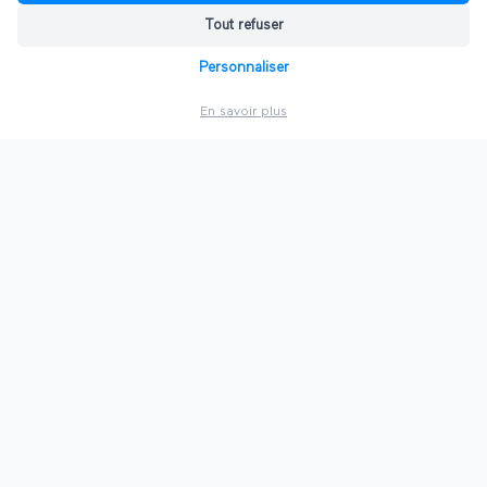
Tout refuser
Personnaliser
En savoir plus
Ultiplace rassemble les acteurs des salons professionnels. Que
vous soyez organisateur de salon, gestionnaire de salle,
exposant ou visiteur, rejoignez une communauté dynamique et
accédez à des salons virtuels innovants, un annuaire complet
et des opportunités de networking.