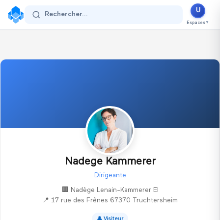
U
Se connecter
Rechercher...
Espaces
▼
Nadege Kammerer
Dirigeante
🏢
Nadège Lenain-Kammerer EI
📍
17 rue des Frênes 67370 Truchtersheim
👤
Visiteur