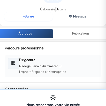
0
0
abonnés
suivis
💬
Message
Suivre
+
À propos
Publications
Parcours professionnel
Dirigeante
🏢
Nadège Lenain-Kammerer EI
Hypnothérapeute et Naturopathe
Coordonnées
🍪
📧
contact@nadegelenainkammerer.fr
📱
+33646191651
Nous respectons votre vie privée