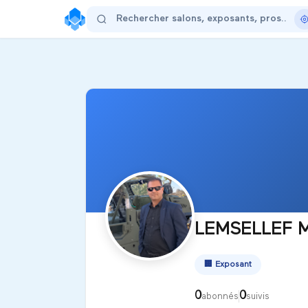
LEMSELLEF
🏢
Exposant
0
0
abonnés
suivis