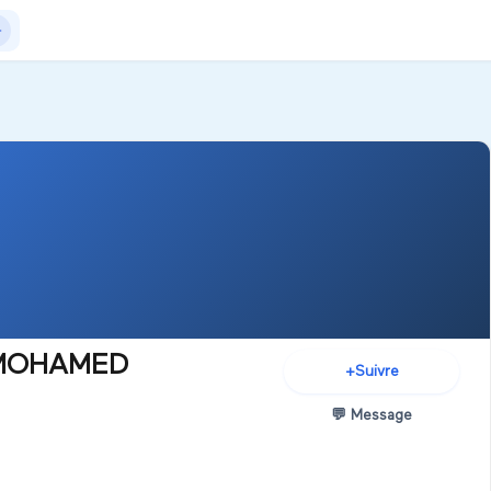
Actualités
+Exposer
+Créer salon
 MOHAMED
+
Suivre
💬
Message