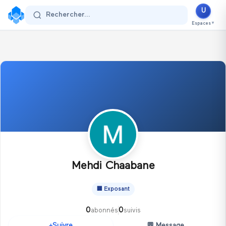
U
Se connecter
Rechercher...
Espaces
▼
Mehdi Chaabane
🏢
Exposant
0
0
abonnés
suivis
💬
Message
Suivre
+