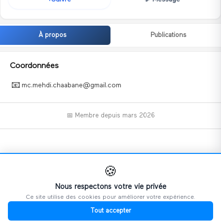
À propos
Publications
Coordonnées
📧
mc.mehdi.chaabane@gmail.com
📅 Membre depuis
mars 2026
📝
🍪
Nous respectons votre vie privée
Ce site utilise des cookies pour améliorer votre expérience.
Ce profil n'a pas encore ajouté d'informations.
Tout accepter