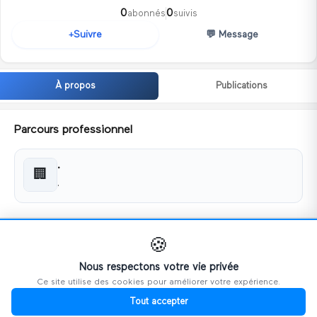
0
0
abonnés
suivis
💬
Message
Suivre
+
À propos
Publications
Parcours professionnel
.
🏢
.
Coordonnées
🍪
📧
postetunisie6@gmail.com
Nous respectons votre vie privée
Ce site utilise des cookies pour améliorer votre expérience.
📱
53089659
Tout accepter