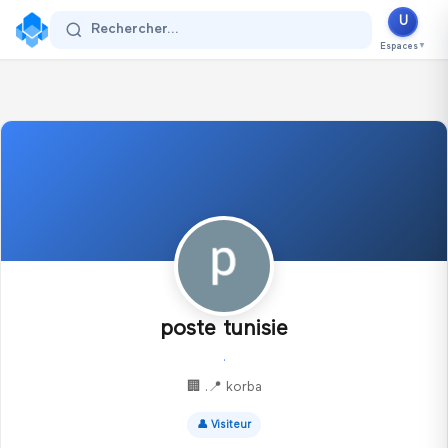
U
Se connecter
Rechercher...
Espaces
▼
poste tunisie
.
🏢
.
📍
korba
👤
Visiteur