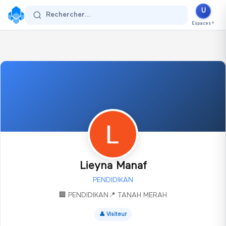
U
Se connecter
Rechercher...
Espaces
▼
Lieyna Manaf
PENDIDIKAN
🏢
PENDIDIKAN
📍
TANAH MERAH
👤
Visiteur