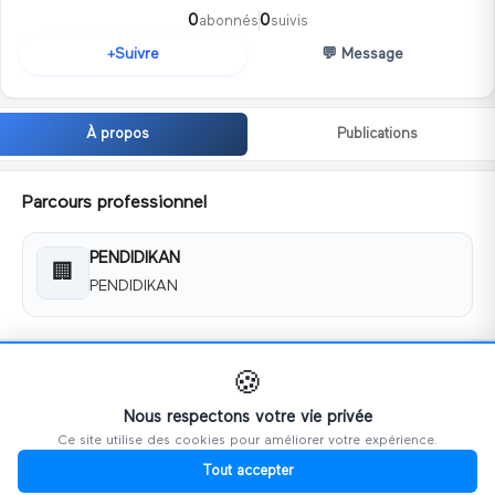
0
0
abonnés
suivis
💬
Message
Suivre
+
À propos
Publications
Parcours professionnel
PENDIDIKAN
🏢
PENDIDIKAN
Coordonnées
🍪
📧
lieyna1984@gmail.com
Nous respectons votre vie privée
Ce site utilise des cookies pour améliorer votre expérience.
📱
0179907659
Tout accepter