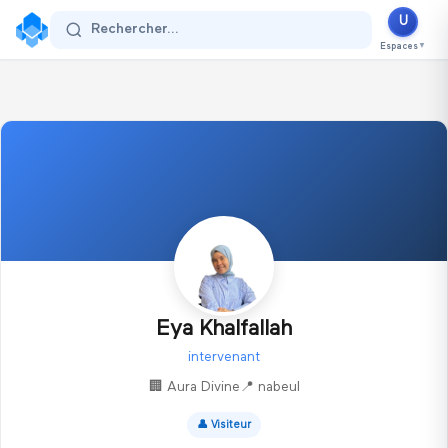
U
Se connecter
Rechercher...
Espaces
▼
Eya Khalfallah
intervenant
🏢
Aura Divine
📍
nabeul
👤
Visiteur