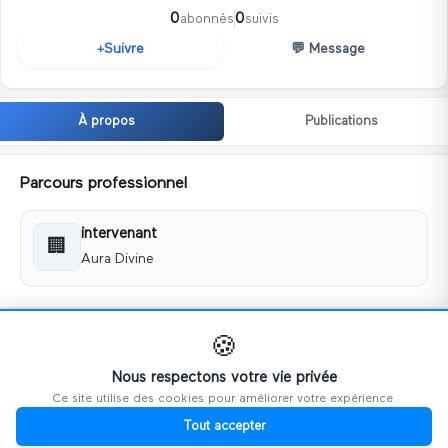
0
0
abonnés
suivis
💬
Message
Suivre
+
À propos
Publications
Parcours professionnel
intervenant
🏢
Aura Divine
Coordonnées
🍪
📧
eyakhalfallah55@gmail.com
Nous respectons votre vie privée
Ce site utilise des cookies pour améliorer votre expérience.
📱
55340554
Tout accepter