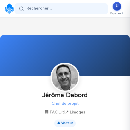
U
Se connecter
Rechercher...
Espaces
▼
Jérôme Debord
Chef de projet
🏢
FACIL'iti
📍
Limoges
👤
Visiteur