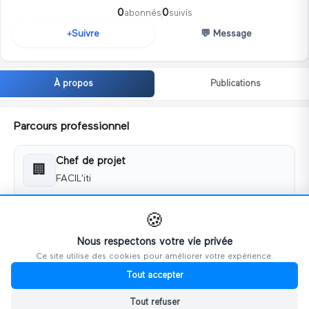
0
0
abonnés
suivis
💬
Message
Suivre
+
À propos
Publications
Parcours professionnel
Chef de projet
🏢
FACIL'iti
🍪
Coordonnées
Nous respectons votre vie privée
Ce site utilise des cookies pour améliorer votre expérience.
📧
j.debord@facil-iti.com
Tout accepter
📅 Membre depuis
Tout refuser
mai 2024