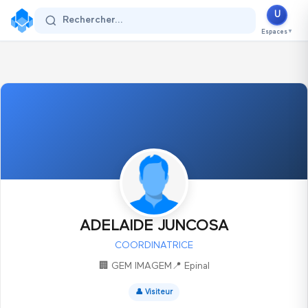
U
Se connecter
Rechercher...
Espaces
▼
ADELAIDE JUNCOSA
COORDINATRICE
🏢
GEM IMAGEM
📍
Epinal
👤
Visiteur