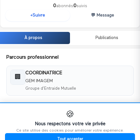
0
0
abonnés
suivis
💬
Message
Suivre
+
À propos
Publications
Parcours professionnel
COORDINATRICE
🏢
GEM IMAGEM
Groupe d'Entraide Mutuelle
Coordonnées
🍪
📧
gem88.imagem@gmail.com
Nous respectons votre vie privée
Ce site utilise des cookies pour améliorer votre expérience.
📱
0767338992
Tout accepter