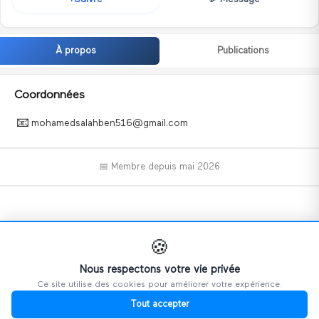
À propos
Publications
Coordonnées
📧
mohamedsalahben516@gmail.com
📅 Membre depuis
mai 2026
📝
🍪
Nous respectons votre vie privée
Ce site utilise des cookies pour améliorer votre expérience.
Ce profil n'a pas encore ajouté d'informations.
Tout accepter