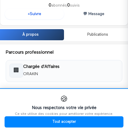
0
0
abonnés
suivis
💬
Message
Suivre
+
À propos
Publications
Parcours professionnel
Chargée d'Affaires
🏢
ORAKIN
Coordonnées
🍪
📧
lucy.retif@orakin.com
Nous respectons votre vie privée
Ce site utilise des cookies pour améliorer votre expérience.
📱
0788521388
Tout accepter