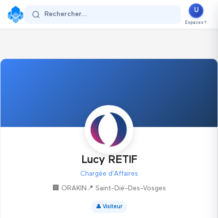
U
Se connecter
Rechercher...
Espaces
▼
Lucy RETIF
Chargée d'Affaires
🏢
ORAKIN
📍
Saint-Dié-Des-Vosges
👤
Visiteur