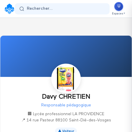
U
Se connecter
Rechercher...
Espaces
▼
Davy CHRETIEN
Responsable pédagogique
🏢
Lycée professionnel LA PROVIDENCE
📍
14 rue Pasteur 88100 Saint-Dié-des-Vosges
👤
Visiteur