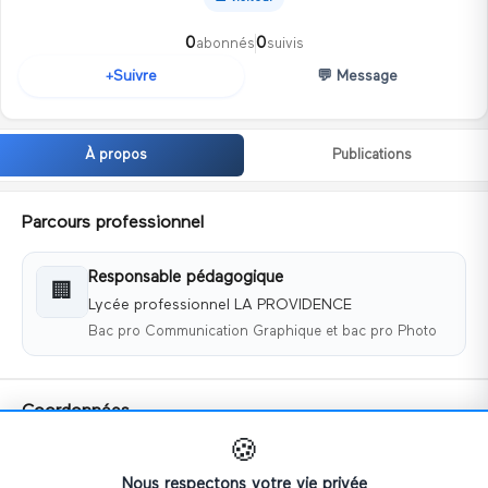
0
0
abonnés
suivis
💬
Message
Suivre
+
À propos
Publications
Parcours professionnel
Responsable pédagogique
🏢
Lycée professionnel LA PROVIDENCE
Bac pro Communication Graphique et bac pro Photo
Coordonnées
🍪
📧
d.chretien.providence@orange.fr
📱
+33329561777
Nous respectons votre vie privée